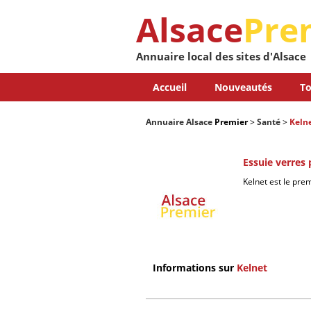
Alsace
Pre
Annuaire local des sites d'Alsace
Accueil
Nouveautés
To
Annuaire Alsace
Premier
>
Santé
>
Keln
Essuie verres 
Kelnet est le pre
Informations sur
Kelnet