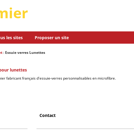
mier
us les sites
Proposer un site
et
:
Essuie verres Lunettes
pour lunettes
mier fabricant français d'essuie-verres personnalisables en microfibre.
Contact