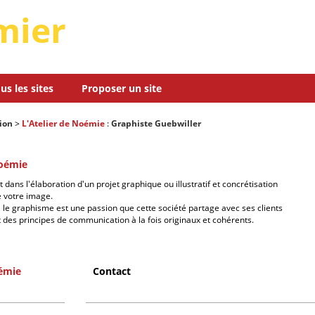
mier
us les sites
Proposer un site
ion
>
L'Atelier de Noémie
:
Graphiste Guebwiller
Noémie
ns l'élaboration d'un projet graphique ou illustratif et concrétisation
de votre image.
, le graphisme est une passion que cette société partage avec ses clients
 des principes de communication à la fois originaux et cohérents.
oémie
Contact