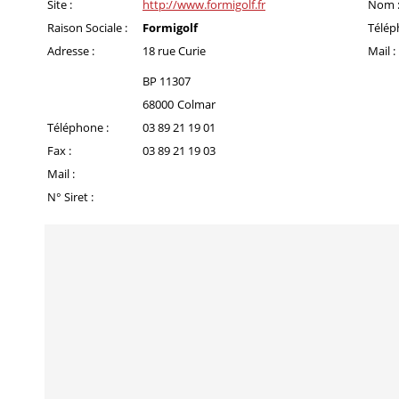
Site :
http://www.formigolf.fr
Nom 
Raison Sociale :
Formigolf
Télép
Adresse :
18 rue Curie
Mail :
BP 11307
68000
Colmar
Téléphone :
03 89 21 19 01
Fax :
03 89 21 19 03
Mail :
N° Siret :