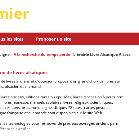
mier
us les sites
Proposer un site
Ligne
>
A la recherche du temps perdu
:
Librairie Livre Alsatique Alsace
gne de livres alsatiques
 de livres anciens et d'occasion proposant un grand choix de livres sur
is, alsacien et allemand.
livres anciens, éditions rares ou épuisées, livres d'occasion à petits prix
 livres jeunesse, manuels scolaires, livres religieux, scientifiques,
, partitions, brocante en ligne, disques 78 tours, cartes postales
gue française et allemande sont disponibles sur le site Web.
elles technologies pour retrouver de précieux ouvrages anciens parmi
férences classées.