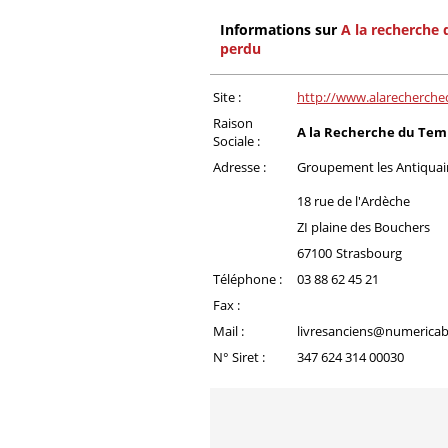
Informations sur
A la recherche
perdu
Site :
http://www.alarecherch
Raison
A la Recherche du Tem
Sociale :
Adresse :
Groupement les Antiquai
18 rue de l'Ardèche
ZI plaine des Bouchers
67100
Strasbourg
Téléphone :
03 88 62 45 21
Fax :
Mail :
livresanciens@numericabl
N° Siret :
347 624 314 00030