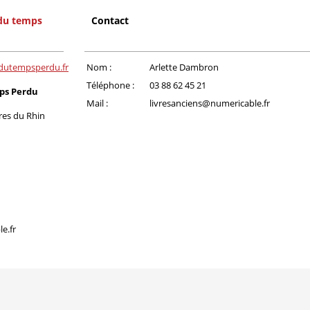
 du temps
Contact
edutempsperdu.fr
Nom :
Arlette Dambron
Téléphone :
03 88 62 45 21
ps Perdu
Mail :
livresanciens@numericable.fr
res du Rhin
e.fr