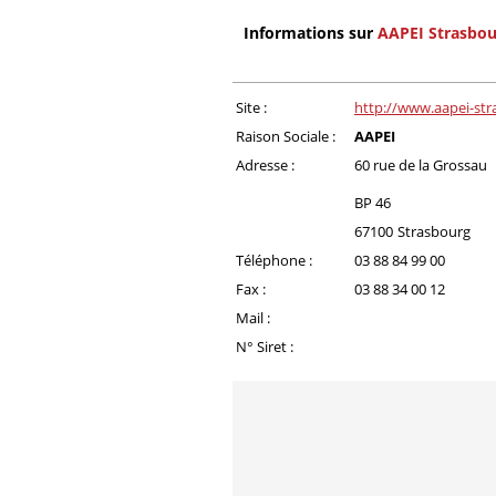
Informations sur
AAPEI Strasbou
Site :
http://www.aapei-str
Raison Sociale :
AAPEI
Adresse :
60 rue de la Grossau
BP 46
67100
Strasbourg
Téléphone :
03 88 84 99 00
Fax :
03 88 34 00 12
Mail :
N° Siret :