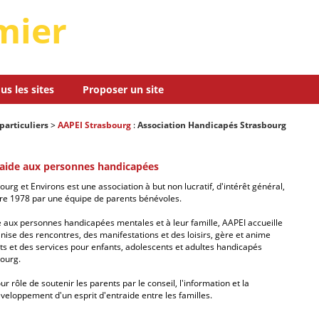
mier
us les sites
Proposer un site
particuliers
>
AAPEI Strasbourg
:
Association Handicapés Strasbourg
'aide aux personnes handicapées
urg et Environs est une association à but non lucratif, d'intérêt général,
e 1978 par une équipe de parents bénévoles.
e aux personnes handicapées mentales et à leur famille, AAPEI accueille
anise des rencontres, des manifestations et des loisirs, gère et anime
s et des services pour enfants, adolescents et adultes handicapés
ourg.
ur rôle de soutenir les parents par le conseil, l'information et la
éveloppement d'un esprit d'entraide entre les familles.