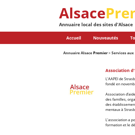
Alsace
Pre
Annuaire local des sites d'Alsace
Accueil
Nouveautés
To
Annuaire Alsace
Premier
>
Services aux 
Association d
L'AAPEI de Strasbo
fondé en novembr
Association d’aid
des familles, org
des établissement
mentaux à Strasb
L'association a po
formation et le d