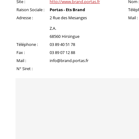
Site :
http://www.brand.portas.fr
Nom 
Raison Sociale :
Portas - Ets Brand
Télép
Adresse :
2 Rue des Mesanges
Mail :
Z.A.
68560
Hirsingue
Téléphone :
03 89 40 51 78
Fax :
03 89 07 12 88
Mail :
info@brand.portas.fr
N° Siret :