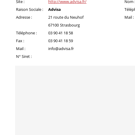
Site :
http://www.advisa.fr/
Nom 
Raison Sociale :
Advisa
Télép
Adresse :
21 route du Neuhof
Mail :
67100
Strasbourg
Téléphone :
03 90 41 18 58
Fax :
03 90 41 18 59
Mail :
info@advisa.fr
N° Siret :