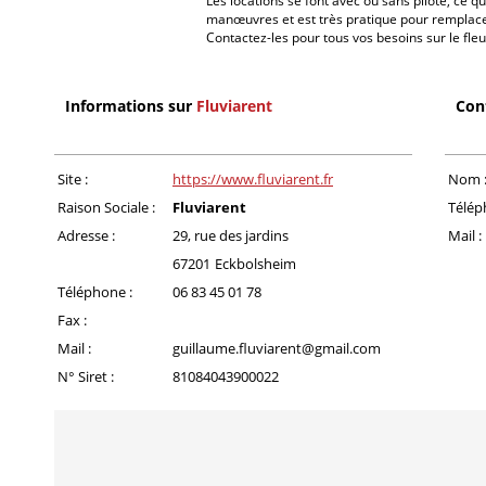
Les locations se font avec ou sans pilote, ce 
manœuvres et est très pratique pour remplac
Contactez-les pour tous vos besoins sur le fleu
Informations sur
Fluviarent
Con
Site :
https://www.fluviarent.fr
Nom 
Raison Sociale :
Fluviarent
Télép
Adresse :
29, rue des jardins
Mail :
67201
Eckbolsheim
Téléphone :
06 83 45 01 78
Fax :
Mail :
guillaume.fluviarent@gmail.com
N° Siret :
81084043900022