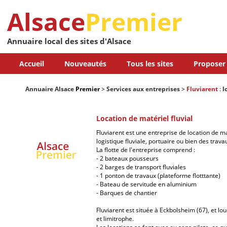
Alsace
Premier
Annuaire local des sites d'Alsace
Accueil
Nouveautés
Tous les sites
Proposer 
Annuaire Alsace
Premier
>
Services aux entreprises
>
Fluviarent
:
l
Location de matériel fluvial
Fluviarent est une entreprise de location de ma
logistique fluviale, portuaire ou bien des travau
La flotte de l'entreprise comprend :
- 2 bateaux pousseurs
- 2 barges de transport fluviales
- 1 ponton de travaux (plateforme flotttante)
- Bateau de servitude en aluminium
- Barques de chantier
Fluviarent est située à Eckbolsheim (67), et lou
et limitrophe.