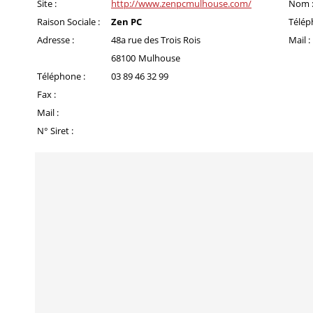
Site :
http://www.zenpcmulhouse.com/
Nom 
Raison Sociale :
Zen PC
Télép
Adresse :
48a rue des Trois Rois
Mail :
68100
Mulhouse
Téléphone :
03 89 46 32 99
Fax :
Mail :
N° Siret :