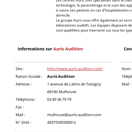
Les centres Auris sont spécialisés dans la méth
technologie, le paramétrage et le suivi des ap
à suivre ses patients en cas d'hospitalisation
domicile.
Le groupe Auris vous offre également un ser
laboratoires auditifs. Les équipes disposent d
sont qualifiées pour intervenir sur tous les ty
Informations sur
Auris Audition
Con
Site :
http://www.auris-audition.com/
Nom 
Raison Sociale :
Auris Audition
Télép
Adresse :
1 avenue de Lattre de Tassigny
Mail :
68100
Mulhouse
Téléphone :
03 89 36 79 79
Fax :
Mail :
mulhouse@auris-audition.com
N° Siret :
49375595300012