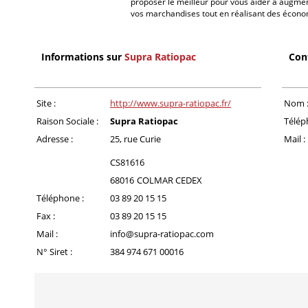
proposer le meilleur pour vous aider à augment
vos marchandises tout en réalisant des écono
Informations sur
Supra Ratiopac
Con
Site :
http://www.supra-ratiopac.fr/
Nom 
Raison Sociale :
Supra Ratiopac
Télép
Adresse :
25, rue Curie
Mail :
CS81616
68016
COLMAR CEDEX
Téléphone :
03 89 20 15 15
Fax :
03 89 20 15 15
Mail :
info@supra-ratiopac.com
N° Siret :
384 974 671 00016