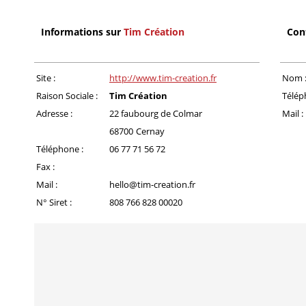
Informations sur
Tim Création
Con
Site :
http://www.tim-creation.fr
Nom 
Raison Sociale :
Tim Création
Télép
Adresse :
22 faubourg de Colmar
Mail :
68700
Cernay
Téléphone :
06 77 71 56 72
Fax :
Mail :
hello@tim-creation.fr
N° Siret :
808 766 828 00020