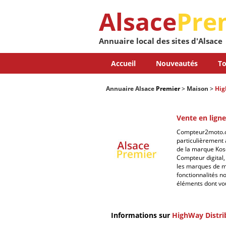
Alsace
Pre
Annuaire local des sites d'Alsace
Accueil
Nouveautés
To
Annuaire Alsace
Premier
>
Maison
>
Hig
Vente en lign
Compteur2moto.co
particulièrement
de la marque Koso 
Compteur digital, 
les marques de m
fonctionnalités n
éléments dont vo
Informations sur
HighWay Distri