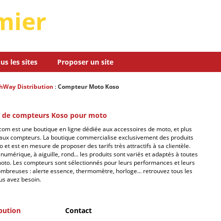
mier
us les sites
Proposer un site
hWay Distribution
:
Compteur Moto Koso
e de compteurs Koso pour moto
m est une boutique en ligne dédiée aux accessoires de moto, et plus
 aux compteurs. La boutique commercialise exclusivement des produits
et est en mesure de proposer des tarifs très attractifs à sa clientèle.
numérique, à aiguille, rond... les produits sont variés et adaptés à toutes
oto. Les compteurs sont sélectionnés pour leurs performances et leurs
ombreuses : alerte essence, thermomètre, horloge... retrouvez tous les
us avez besoin.
bution
Contact