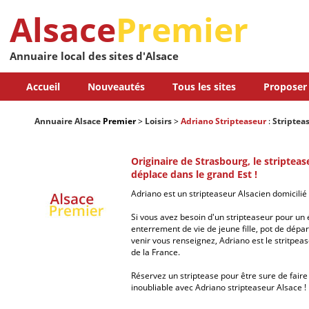
Alsace
Premier
Annuaire local des sites d'Alsace
Accueil
Nouveautés
Tous les sites
Proposer 
Annuaire Alsace
Premier
>
Loisirs
>
Adriano Stripteaseur
:
Striptea
Originaire de Strasbourg, le striptea
déplace dans le grand Est !
Adriano est un stripteaseur Alsacien domicilié
Si vous avez besoin d'un stripteaseur pour un 
enterrement de vie de jeune fille, pot de dépar
venir vous renseignez, Adriano est le stritpea
de la France.
Réservez un striptease pour être sure de faire 
inoubliable avec Adriano stripteaseur Alsace !