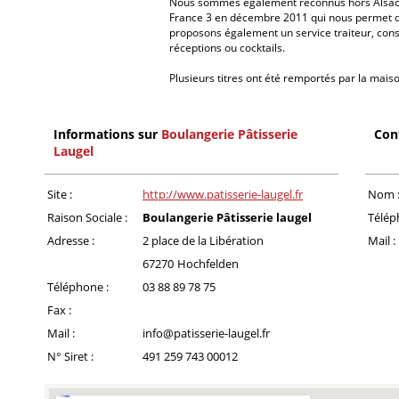
Nous sommes également reconnus hors Alsace 
France 3 en décembre 2011 qui nous permet de
proposons également un service traiteur, con
réceptions ou cocktails.
Plusieurs titres ont été remportés par la mais
Informations sur
Boulangerie Pâtisserie
Con
Laugel
Site :
http://www.patisserie-laugel.fr
Nom 
Raison Sociale :
Boulangerie Pâtisserie laugel
Télép
Adresse :
2 place de la Libération
Mail :
67270
Hochfelden
Téléphone :
03 88 89 78 75
Fax :
Mail :
info@patisserie-laugel.fr
N° Siret :
491 259 743 00012