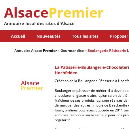
Alsace
Premier
Annuaire local des sites d'Alsace
Accueil
Nouveautés
Tous les sites
Proposer 
Annuaire Alsace
Premier
>
Gourmandise
>
Boulangerie Pâtisserie 
La Pâtisserie-Boulangerie-Chocolateri
Hochfelden
Création de la Boulangerie Pâtisserie à Hoch
Boulanger et pâtissier de métier, il a développé
chocolaterie, glacerie ainsi qu’un salon de thé.I
fraîcheur de ses produits, qui sont réalisés da
démarquer des autres : moule de Baeckeoffe et
fours, pralinés ou glaces. Succédé en 2011 par
sommes reconnus sur le secteur pour nos produ
régularité.