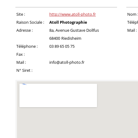
Site :
http://www.atoll-photo.fr
Nom 
Raison Sociale :
Atoll Photographie
Télép
Adresse :
8a, Avenue Gustave Dollfus
Mail :
68400
Riedisheim
Téléphone :
03 89 65 05 75
Fax :
Mail :
info@atoll-photo.fr
N° Siret :