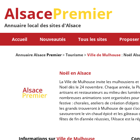
Alsace
Premier
Annuaire local des sites d'Alsace
Accueil
Nouveautés
Tous les sites
Proposer 
Annuaire Alsace
Premier
>
Tourisme
>
Ville de Mulhouse
:
Noël Als
Noël en Alsace
La Ville de Mulhouse invite les mulhousiens et
Noël dès le 24 novembre. Chaque année, la Pla
artisans et restaurateurs au milieu des lumièr
nombreuses animations sont organisées pour 
festive : chorales, ateliers de création d’objet
les grands trouveront à Mulhouse de quoi s’
savoureront le vin chaud épicé et les gâteaux d
fêtes de fin d’année réussies, l’Alsace est la r
Informations sur
Ville de Mulhouse
Con