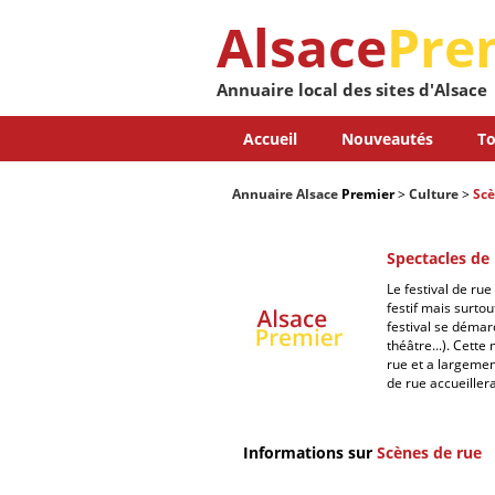
Alsace
Pre
Annuaire local des sites d'Alsace
Accueil
Nouveautés
To
Annuaire Alsace
Premier
>
Culture
>
Scè
Spectacles de
Le festival de rue
festif mais surto
festival se démar
théâtre...). Cett
rue et a largemen
de rue accueillera
Informations sur
Scènes de rue