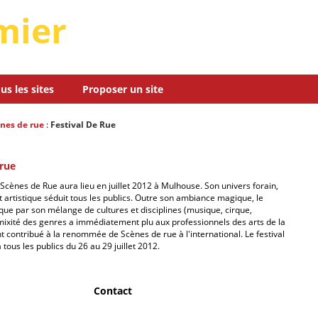
mier
us les sites
Proposer un site
nes de rue
:
Festival De Rue
 rue
 Scènes de Rue aura lieu en juillet 2012 à Mulhouse. Son univers forain,
ut artistique séduit tous les publics. Outre son ambiance magique, le
que par son mélange de cultures et disciplines (musique, cirque,
e mixité des genres a immédiatement plu aux professionnels des arts de la
t contribué à la renommée de Scènes de rue à l'international. Le festival
 tous les publics du 26 au 29 juillet 2012.
Contact