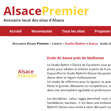
Alsace
Premier
Annuaire local des sites d'Alsace
Accueil
Nouveautés
Tous les sites
Proposer 
Annuaire Alsace
Premier
>
Loisirs
>
Studio Rythm n Dance
:
école 
Ecole de danse près de Mulhouse
Le Studio Rythm n Dance de Sausheim vous pro
privés pour adultes et enfants à partir de 4 ans
Aujourd’hui le Studio Rythm’n Dance fait parti
danse dans la région mulhousienne.
Un studio de référence pour la rigueur, la qual
Petits et grands, débutants ou compétiteurs, 
dans une atmosphère agréable et professionne
Les disciplines : salsa, ragga dancehall, rock, n
handidanse, bachata... C est dans une ambianc
Rythm’n Dance vous invite à venir découvrir s