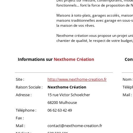
Des projets sur mesure, contemporains, moder
fonctionnels... font la force de proposition de
Maisons à toits-plats, garages accolés, maison
maisons traditionnelles avec garage en sous-s
la maison de vos rêves.
Nexthome création vous propose un projet uniq
chantier de qualité, le respect de votre budget, 
Informations sur
Nexthome Création
Con
Site :
http://www.nexthome-creation.fr
Nom 
Raison Sociale :
Nexthome Création
Télép
Adresse :
15 rue Victor Schoelcher
Mail :
68200
Mulhouse
Téléphone :
06 62 63 42 49
Fax :
Mail :
contact@nexthome-creation.fr