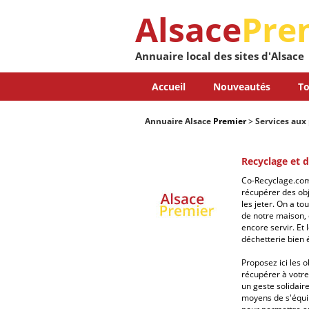
Alsace
Pre
Annuaire local des sites d'Alsace
Accueil
Nouveautés
To
Annuaire Alsace
Premier
>
Services aux 
Recyclage et d
Co-Recyclage.com 
récupérer des obj
les jeter. On a to
de notre maison, 
encore servir. Et
déchetterie bien
Proposez ici les 
récupérer à votre 
un geste solidair
moyens de s'équip