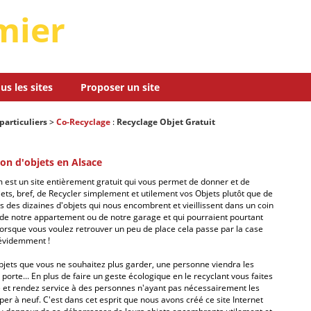
mier
us les sites
Proposer un site
particuliers
>
Co-Recyclage
:
Recyclage Objet Gratuit
on d'objets en Alsace
est un site entièrement gratuit qui vous permet de donner et de
ets, bref, de Recycler simplement et utilement vos Objets plutôt que de
us des dizaines d'objets qui nous encombrent et vieillissent dans un coin
de notre appartement ou de notre garage et qui pourraient pourtant
 lorsque vous voulez retrouver un peu de place cela passe par la case
 évidemment !
objets que vous ne souhaitez plus garder, une personne viendra les
porte... En plus de faire un geste écologique en le recyclant vous faites
e et rendez service à des personnes n'ayant pas nécessairement les
er à neuf. C'est dans cet esprit que nous avons créé ce site Internet