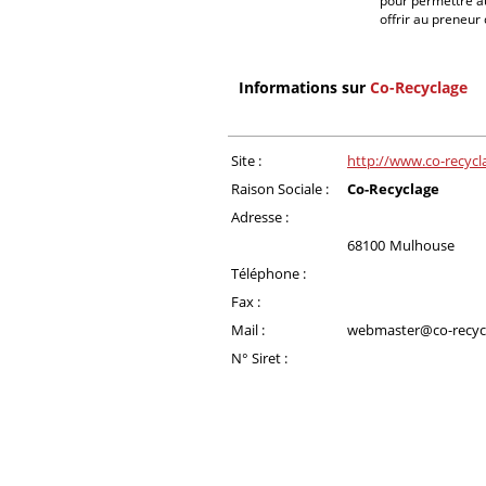
pour permettre a
offrir au preneur
Informations sur
Co-Recyclage
Site :
http://www.co-recyc
Raison Sociale :
Co-Recyclage
Adresse :
68100
Mulhouse
Téléphone :
Fax :
Mail :
webmaster@co-recyc
N° Siret :