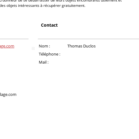
u donneur de se débarrasser de leurs objets encombrants utilement et
 des objets intéressants à récupérer gratuitement.
Contact
lage.com
Nom :
Thomas Duclos
Téléphone :
Mail :
lage.com