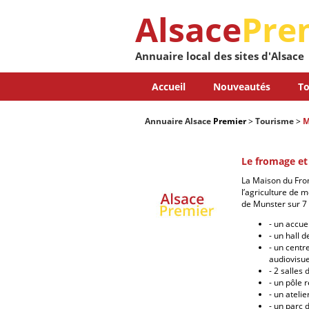
Alsace
Pre
Annuaire local des sites d'Alsace
Accueil
Nouveautés
To
Annuaire Alsace
Premier
>
Tourisme
>
M
Le fromage et
La Maison du Fro
l’agriculture de m
de Munster sur 7
- un accue
- un hall d
- un centr
audiovisue
- 2 salles
- un pôle 
- un ateli
- un parc 