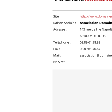
Site :
http://www.domainen
Raison Sociale :
Association Domai
Adresse :
145 rue de l'Ile Napo
68100
MULHOUSE
Téléphone :
03.89.61.98.33
Fax :
03.89.61.70.67
Mail :
association@domaine
N° Siret :