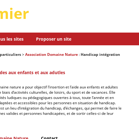
mier
us les sites
Proposer un site
particuliers
>
Association Domaine Nature
:
Handicap intégration
ides aux enfants et aux adutles
ine nature a pour objectif l’insertion et l’aide aux enfants et adultes
 biais d’activités culturelles, de loisirs, du sport et de vacances. Elle
ités ludiques ou pédagogiques ouvertes à tous, toute l’année et en
daptées et accessibles pour les personnes en situation de handicap.
t un lieu d’intégration du handicap, d’échanges, qui permet de faire le
nes valides et personnes handicapées, et de sortir celles-ci de leur
maine Nature
Contact