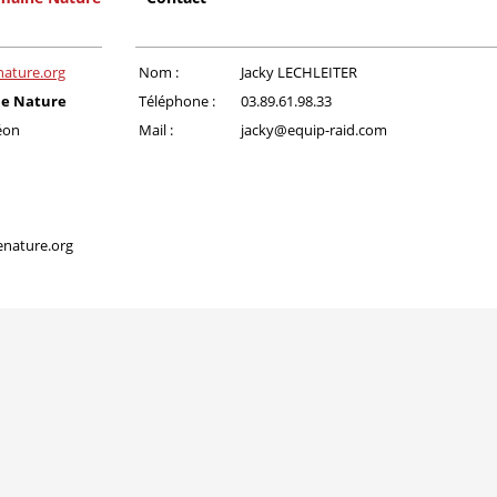
ature.org
Nom :
Jacky LECHLEITER
ne Nature
Téléphone :
03.89.61.98.33
léon
Mail :
jacky@equip-raid.com
nature.org