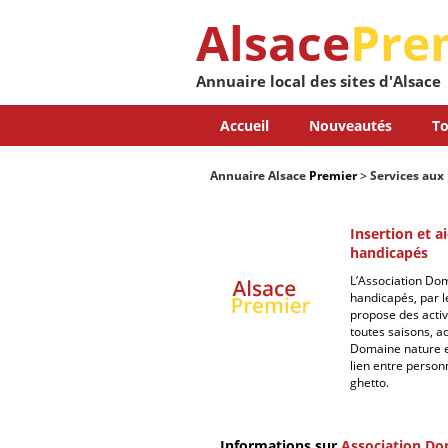
Alsace
Pre
Annuaire local des sites d'Alsace
Accueil
Nouveautés
To
Annuaire Alsace
Premier
>
Services aux 
Insertion et a
handicapés
L’Association Doma
handicapés, par le
propose des activ
toutes saisons, a
Domaine nature es
lien entre person
ghetto.
Informations sur
Association Do