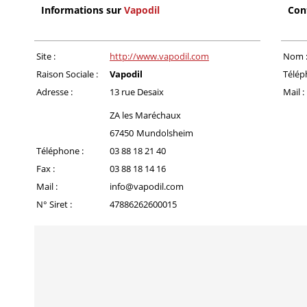
Informations sur
Vapodil
Con
Site :
http://www.vapodil.com
Nom 
Raison Sociale :
Vapodil
Télép
Adresse :
13 rue Desaix
Mail :
ZA les Maréchaux
67450
Mundolsheim
Téléphone :
03 88 18 21 40
Fax :
03 88 18 14 16
Mail :
info@vapodil.com
N° Siret :
47886262600015