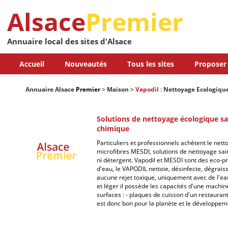
Alsace
Premier
Annuaire local des sites d'Alsace
Accueil
Nouveautés
Tous les sites
Proposer 
Annuaire Alsace
Premier
>
Maison
>
Vapodil
:
Nettoyage Ecologiqu
Solutions de nettoyage écologique s
chimique
Particuliers et professionnels achètent le nett
microfibres MESDI, solutions de nettoyage sai
ni détergent. Vapodil et MESDI sont des eco-pr
d'eau, le VAPODIL nettoie, désinfecte, dégrai
aucune rejet toxique, uniquement avec de l'ea
et léger il possède les capacités d'une machine
surfaces : - plaques de cuisson d'un restauran
est donc bon pour la planète et le développem