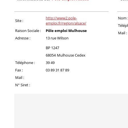
http://www2.pole-
Nom 
Site :
emploi.fr/region/alsace/
Télép
Raison Sociale :
Pôle emploi Mulhouse
Mail :
Adresse :
13 rue Wilson
BP 1247
68054
Mulhouse Cedex
Téléphone :
39 49
Fax :
03 89 31 87 89
Mail :
N° Siret :