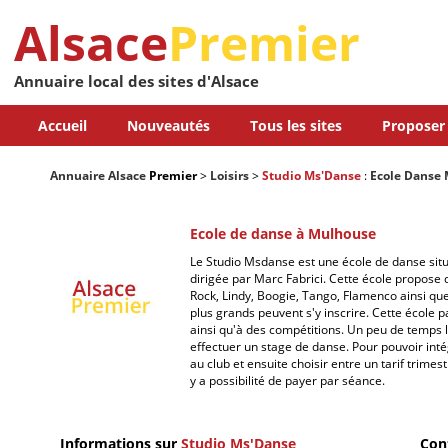
Alsace
Premier
Annuaire local des sites d'Alsace
Accueil
Nouveautés
Tous les sites
Proposer 
Annuaire Alsace
Premier
>
Loisirs
>
Studio Ms'Danse
:
Ecole Danse
Ecole de danse à Mulhouse
Le Studio Msdanse est une école de danse situ
dirigée par Marc Fabrici. Cette école propose 
Rock, Lindy, Boogie, Tango, Flamenco ainsi que
plus grands peuvent s'y inscrire. Cette école
ainsi qu'à des compétitions. Un peu de temps 
effectuer un stage de danse. Pour pouvoir intég
au club et ensuite choisir entre un tarif trimest
y a possibilité de payer par séance.
Informations sur
Studio Ms'Danse
Con