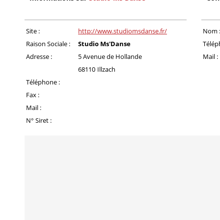
Site :
http://www.studiomsdanse.fr/
Nom 
Raison Sociale :
Studio Ms'Danse
Télép
Adresse :
5 Avenue de Hollande
Mail :
68110
Illzach
Téléphone :
Fax :
Mail :
N° Siret :