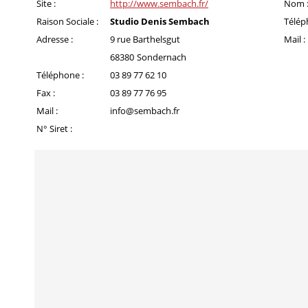
Site :
http://www.sembach.fr/
Nom 
Raison Sociale :
Studio Denis Sembach
Télép
Adresse :
9 rue Barthelsgut
Mail :
68380
Sondernach
Téléphone :
03 89 77 62 10
Fax :
03 89 77 76 95
Mail :
info@sembach.fr
N° Siret :