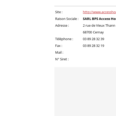
Site :
http://www.accessho
Raison Sociale :
SARL BPS Access H
Adresse :
2 rue de Vieux Thann
68700
Cernay
Téléphone :
03 89 28 32 39
Fax :
03 89 28 32 19
Mail :
N° Siret :