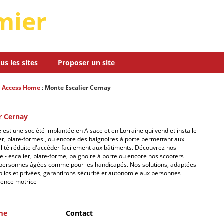
mier
us les sites
Proposer un site
 Access Home
:
Monte Escalier Cernay
r Cernay
st une société implantée en Alsace et en Lorraine qui vend et installe
r, plate-formes , ou encore des baignoires à porte permettant aux
lité réduite d'accéder facilement aux bâtiments. Découvrez nos
 escalier, plate-forme, baignoire à porte ou encore nos scooters
 personnes âgées comme pour les handicapés. Nos solutions, adaptées
lics et privées, garantirons sécurité et autonomie aux personnes
cience motrice
me
Contact