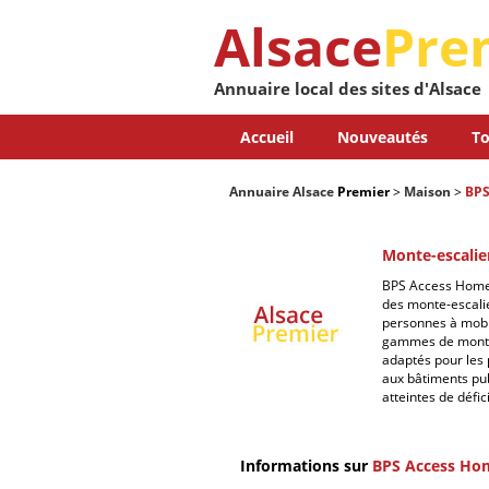
Alsace
Pre
Annuaire local des sites d'Alsace
Accueil
Nouveautés
To
Annuaire Alsace
Premier
>
Maison
>
BPS
Monte-escalie
BPS Access Home e
des monte-escalie
personnes à mobi
gammes de monte -
adaptés pour les
aux bâtiments pub
atteintes de défi
Informations sur
BPS Access Ho