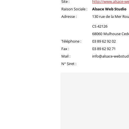
Site :
http://www.alsace-we
Raison Sociale :
Alsace Web Studio
Adresse :
130 rue de la Mer Ro
CS 42126
68060
Mulhouse Ced
Téléphone :
03 89 62 92 02
Fax :
03 89 62 92 71
Mail :
info@alsace-webstudi
N° Siret :