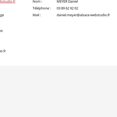
bstudio.fr
Nom :
MEYER Daniel
Téléphone :
03 89 62 92 02
uge
Mail :
daniel.meyer@alsace-webstudio.fr
ex
o.fr