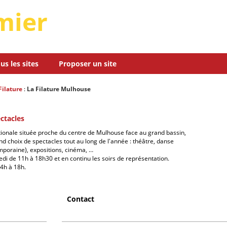
mier
us les sites
Proposer un site
Filature
:
La Filature Mulhouse
ctacles
ionale située proche du centre de Mulhouse face au grand bassin,
d choix de spectacles tout au long de l'année : théâtre, danse
mporaine), expositions, cinéma, …
i de 11h à 18h30 et en continu les soirs de représentation.
4h à 18h.
Contact