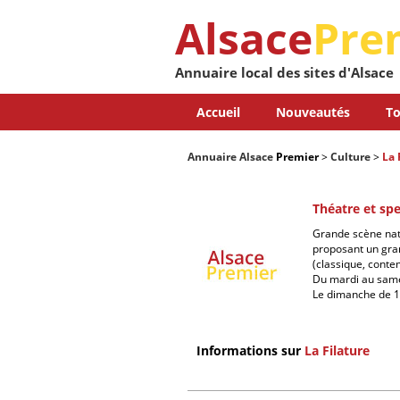
Alsace
Pre
Annuaire local des sites d'Alsace
Accueil
Nouveautés
To
Annuaire Alsace
Premier
>
Culture
>
La 
Théatre et spe
Grande scène nat
proposant un gran
(classique, conte
Du mardi au samed
Le dimanche de 1
Informations sur
La Filature