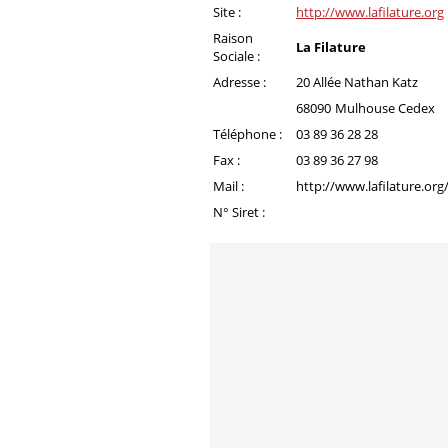
Site :
http://www.lafilature.org
Raison
La Filature
Sociale :
Adresse :
20 Allée Nathan Katz
68090
Mulhouse Cedex
Téléphone :
03 89 36 28 28
Fax :
03 89 36 27 98
Mail :
http://www.lafilature.or
N° Siret :