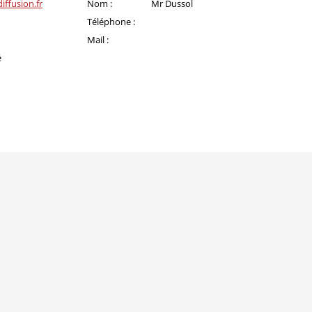
iffusion.fr
Nom :
Mr Dussol
Téléphone :
Mail :
é