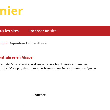
mier
us les sites
Proposer un site
ympia
:
Aspirateur Central Alsace
entralisée en Alsace
ept de l'aspiration centralisée à travers les différentes gammes
traux d'Olympia, distributeur en France et en Suisse et dont le siège se
Contact